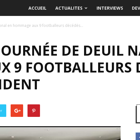
ACCUEIL
ACTUALITES
INTERVIEWS
DE
ional en hommage aux 9 footballeurs décédés...
JOURNÉE DE DEUIL 
 9 FOOTBALLEURS 
IDENT
er