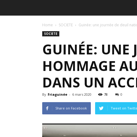
Home
SOCIETE
Guinée: une journée de deuil nat
SOCIETE
GUINÉE: UNE 
HOMMAGE AUX
DANS UN ACC
By
Friaguinée
-
6 mars 2020
78
0
Share on Facebook
Tweet on Twitt