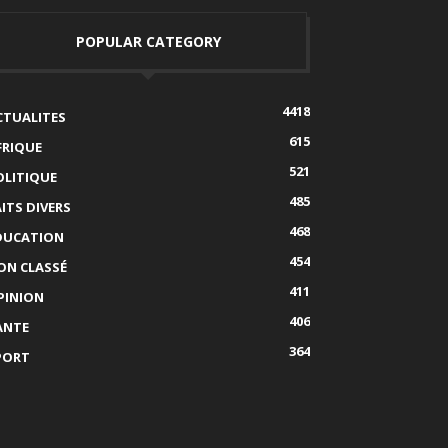
POPULAR CATEGORY
4418
CTUALITES
615
FRIQUE
521
OLITIQUE
485
AITS DIVERS
468
DUCATION
454
ON CLASSÉ
411
PINION
406
ANTE
364
PORT