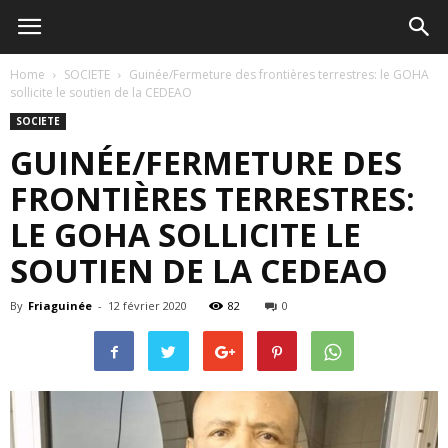
Home
SOCIETE
Guinée/Fermeture des frontières terrestres: le GOHA
sollicite le soutien de la CEDEAO
SOCIETE
GUINÉE/FERMETURE DES
FRONTIÈRES TERRESTRES:
LE GOHA SOLLICITE LE
SOUTIEN DE LA CEDEAO
By
Friaguinée
-
12 février 2020
82
0