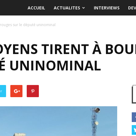
ACCUEIL
ACTUALITES
INTERVIEWS
DE
s rouges sur le député uninominal
TOYENS TIRENT À BO
TÉ UNINOMINAL
er