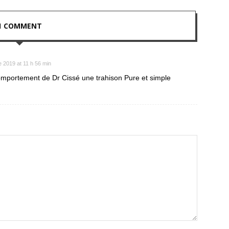
1 COMMENT
 2019 at 11 h 56 min
comportement de Dr Cissé une trahison Pure et simple