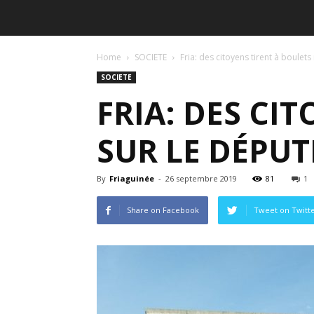
Home
SOCIETE
Fria: des citoyens tirent à boulet
SOCIETE
FRIA: DES CI
SUR LE DÉPU
By
Friaguinée
-
26 septembre 2019
81
1
Share on Facebook
Tweet on Twitt