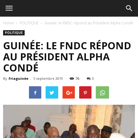
Home
POLITIQUE
Guinée: le FNDC répond au Président Alpha Condé
POLITIQUE
GUINÉE: LE FNDC RÉPOND
AU PRÉSIDENT ALPHA
CONDÉ
By
Friaguinée
-
5 septembre 2019
76
0