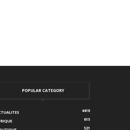
POPULAR CATEGORY
4418
CTUALITES
615
FRIQUE
521
OLITIQUE