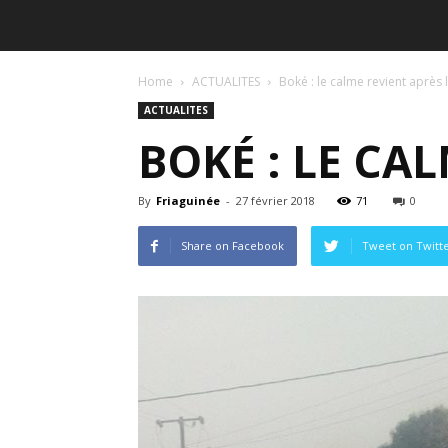
Home
ACTUALITES
Boké : le calme revient après 
ACTUALITES
BOKÉ : LE CA
By
Friaguinée
-
27 février 2018
71
0
Share on Facebook
Tweet on Twitt