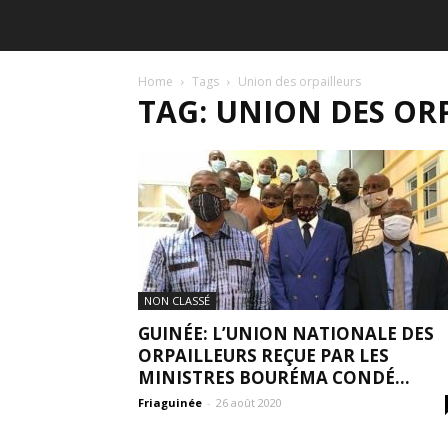
Home
Tags
Union des orpailleurs
TAG: UNION DES OR
NON CLASSÉ
GUINÉE: L’UNION NATIONALE DES
ORPAILLEURS REÇUE PAR LES
MINISTRES BOURÉMA CONDÉ...
Friaguinée
-
26 août 2020