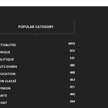
POPULAR CATEGORY
4418
CTUALITES
615
FRIQUE
521
OLITIQUE
485
AITS DIVERS
468
DUCATION
454
ON CLASSÉ
411
PINION
406
ANTE
364
PORT