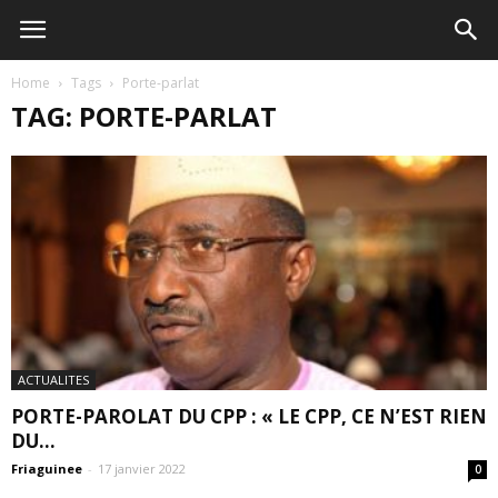
Home
Tags
Porte-parlat
TAG: PORTE-PARLAT
ACTUALITES
PORTE-PAROLAT DU CPP : « LE CPP, CE N’EST RIEN
DU...
Friaguinee
-
17 janvier 2022
0