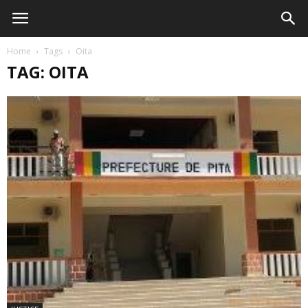
Home
Tags
Oita
TAG: OITA