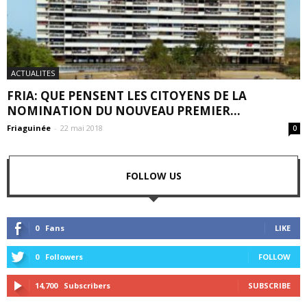
ACTUALITES
FRIA: QUE PENSENT LES CITOYENS DE LA
NOMINATION DU NOUVEAU PREMIER...
Friaguinée
-
22 mai 2018
0
FOLLOW US
0
Fans
LIKE
0
Followers
FOLLOW
14,700
Subscribers
SUBSCRIBE