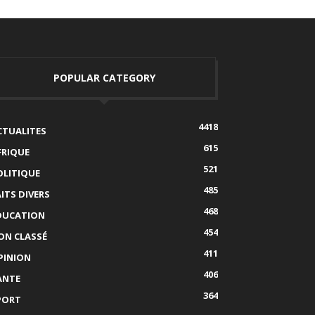
POPULAR CATEGORY
4418
CTUALITES
615
FRIQUE
521
OLITIQUE
485
AITS DIVERS
468
DUCATION
454
ON CLASSÉ
411
PINION
406
ANTE
364
PORT