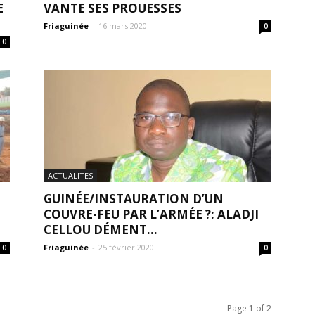
E
VANTE SES PROUESSES
Friaguinée
-
16 mars 2020
0
0
ACTUALITES
GUINÉE/INSTAURATION D’UN
COUVRE-FEU PAR L’ARMÉE ?: ALADJI
CELLOU DÉMENT…
Friaguinée
-
25 février 2020
0
0
Page 1 of 2