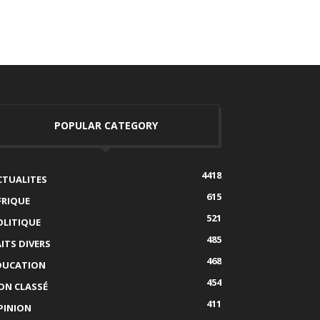
POPULAR CATEGORY
4418
CTUALITES
615
FRIQUE
521
OLITIQUE
485
AITS DIVERS
468
DUCATION
454
ON CLASSÉ
411
PINION