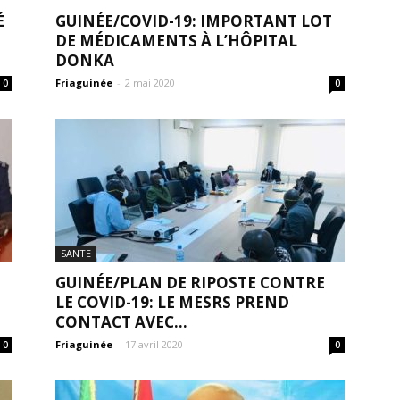
É
GUINÉE/COVID-19: IMPORTANT LOT
DE MÉDICAMENTS À L’HÔPITAL
DONKA
Friaguinée
-
2 mai 2020
0
0
SANTE
GUINÉE/PLAN DE RIPOSTE CONTRE
LE COVID-19: LE MESRS PREND
CONTACT AVEC...
Friaguinée
-
17 avril 2020
0
0