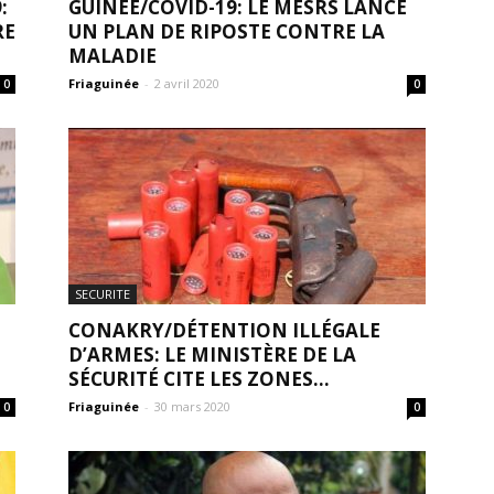
:
GUINÉE/COVID-19: LE MESRS LANCE
RE
UN PLAN DE RIPOSTE CONTRE LA
MALADIE
Friaguinée
-
2 avril 2020
0
0
SECURITE
CONAKRY/DÉTENTION ILLÉGALE
D’ARMES: LE MINISTÈRE DE LA
SÉCURITÉ CITE LES ZONES...
Friaguinée
-
30 mars 2020
0
0