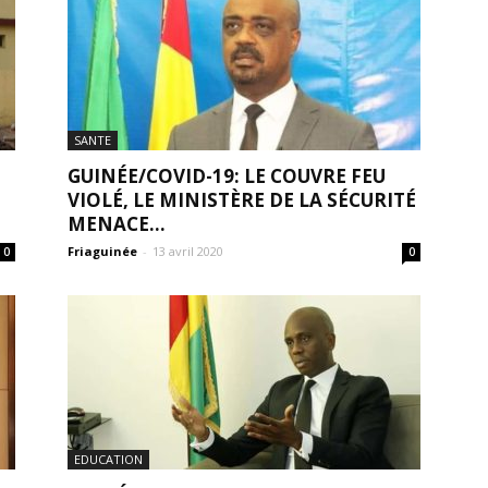
SANTE
GUINÉE/COVID-19: LE COUVRE FEU
VIOLÉ, LE MINISTÈRE DE LA SÉCURITÉ
MENACE...
Friaguinée
-
13 avril 2020
0
0
EDUCATION