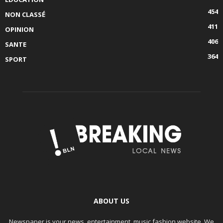
454
NON CLASSÉ
411
OPINION
406
SANTE
364
SPORT
ABOUT US
Newspaper is your news, entertainment, music fashion website. We