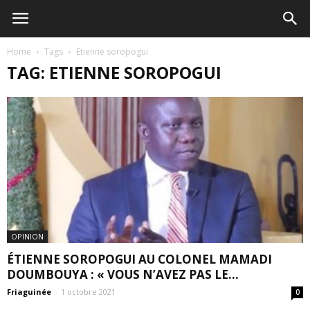
Home
Tags
Etienne soropogui
TAG: ETIENNE SOROPOGUI
OPINION
ÉTIENNE SOROPOGUI AU COLONEL MAMADI
DOUMBOUYA : « VOUS N’AVEZ PAS LE...
Friaguinée
-
1 octobre 2021
0