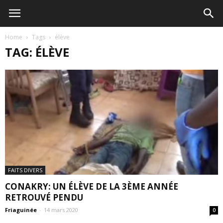
Home
Tags
élève
TAG: ÉLÈVE
FAITS DIVERS
CONAKRY: UN ÉLÈVE DE LA 3ÈME ANNÉE
RETROUVÉ PENDU
Friaguinée
-
14 mars 2020
0