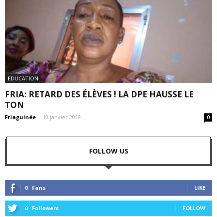
EDUCATION
FRIA: RETARD DES ÉLÈVES ! LA DPE HAUSSE LE
TON
Friaguinée
-
10 janvier 2018
0
FOLLOW US
0
Fans
LIKE
0
Followers
FOLLOW