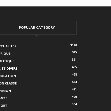
POPULAR CATEGORY
4418
CTUALITES
615
FRIQUE
521
OLITIQUE
485
AITS DIVERS
468
DUCATION
454
ON CLASSÉ
411
PINION
406
ANTE
364
PORT