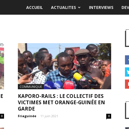
ACCUEIL
ACTUALITES
INTERVIEWS
DE
COMMUNIQUE
DE
KAPORO-RAILS : LE COLLECTIF DES
VICTIMES MET ORANGE-GUINÉE EN
GARDE
Friaguinée
-
11 juin 2021
0
0