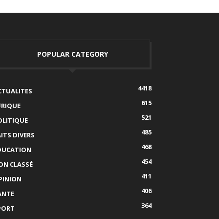
POPULAR CATEGORY
4418
CTUALITES
615
FRIQUE
521
OLITIQUE
485
AITS DIVERS
468
DUCATION
454
ON CLASSÉ
411
PINION
406
ANTE
364
PORT