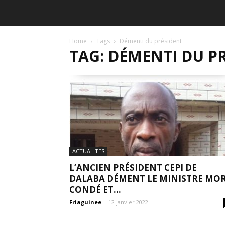
Home
Tags
Démenti du président
TAG: DÉMENTI DU P
ACTUALITES
L’ANCIEN PRÉSIDENT CEPI DE
DALABA DÉMENT LE MINISTRE MO
CONDÉ ET...
Friaguinee
-
12 janvier 2022