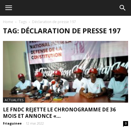
Home
Tags
Déclaration de presse 197
TAG: DÉCLARATION DE PRESSE 197
ACTUALITES
LE FNDC REJETTE LE CHRONOGRAMME DE 36
MOIS ET ANNONCE «...
Friaguinee
-
12 mai 2022
0