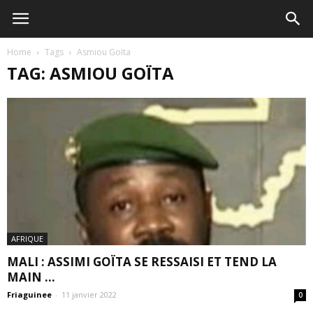
Home
Tags
Asmiou Goïta
TAG: ASMIOU GOÏTA
AFRIQUE
MALI : ASSIMI GOÏTA SE RESSAISI ET TEND LA
MAIN ...
Friaguinee
-
11 janvier 2022
0