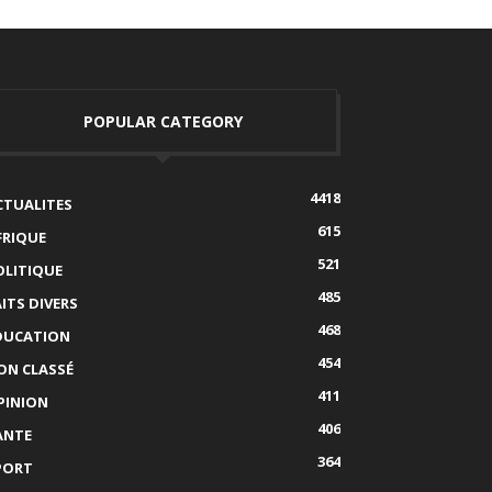
POPULAR CATEGORY
4418
CTUALITES
615
FRIQUE
521
OLITIQUE
485
AITS DIVERS
468
DUCATION
454
ON CLASSÉ
411
PINION
406
ANTE
364
PORT