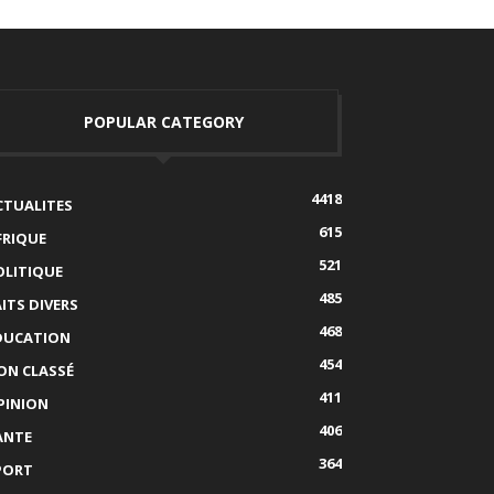
POPULAR CATEGORY
4418
CTUALITES
615
FRIQUE
521
OLITIQUE
485
AITS DIVERS
468
DUCATION
454
ON CLASSÉ
411
PINION
406
ANTE
364
PORT