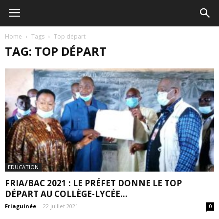
Home
Tags
Top départ
TAG: TOP DÉPART
EDUCATION
FRIA/BAC 2021 : LE PRÉFET DONNE LE TOP
DÉPART AU COLLÈGE-LYCÉE...
Friaguinée
-
22 juillet 2021
0