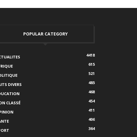
POPULAR CATEGORY
4418
CTUALITES
615
FRIQUE
521
OLITIQUE
485
AITS DIVERS
468
DUCATION
454
ON CLASSÉ
411
PINION
406
ANTE
364
PORT