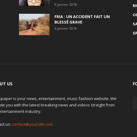
9 janvier 2018
N
O
FRIA : UN ACCIDENT FAIT UN
BLESSÉ GRAVE
S
6 janvier 2018
S
UT US
F
paper is your news, entertainment, music fashion website. We
de you with the latest breaking news and videos straight from
ntertainment industry.
act us:
contact@yoursite.com