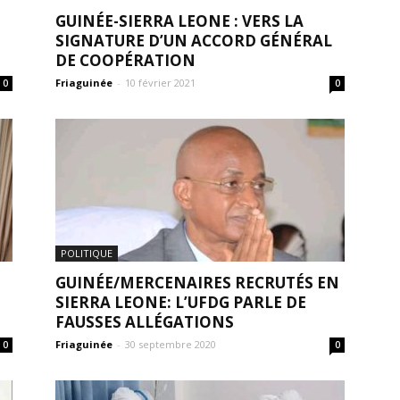
GUINÉE-SIERRA LEONE : VERS LA
SIGNATURE D’UN ACCORD GÉNÉRAL
DE COOPÉRATION
Friaguinée
-
10 février 2021
0
0
POLITIQUE
GUINÉE/MERCENAIRES RECRUTÉS EN
SIERRA LEONE: L’UFDG PARLE DE
FAUSSES ALLÉGATIONS
Friaguinée
-
30 septembre 2020
0
0