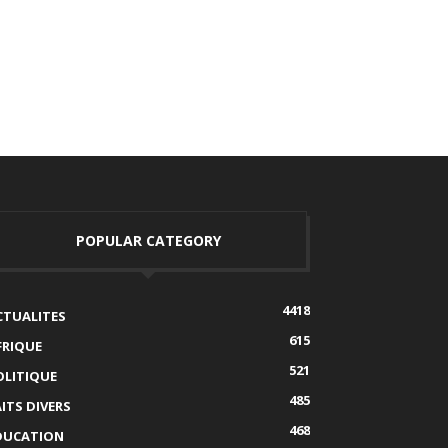
POPULAR CATEGORY
4418
CTUALITES
615
FRIQUE
521
OLITIQUE
485
AITS DIVERS
468
DUCATION