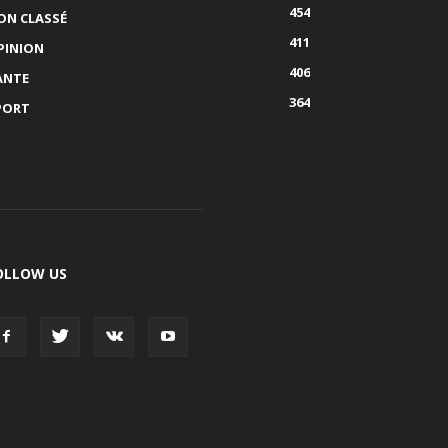
454
ON CLASSÉ
411
PINION
406
ANTE
364
PORT
OLLOW US