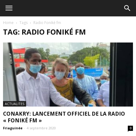
Home
Tags
Radio Foniké fm
TAG: RADIO FONIKÉ FM
ACTUALITES
CONAKRY: LANCEMENT OFFICIEL DE LA RADIO
« FONIKÉ FM »
Friaguinée
-
4 septembre 2020
0