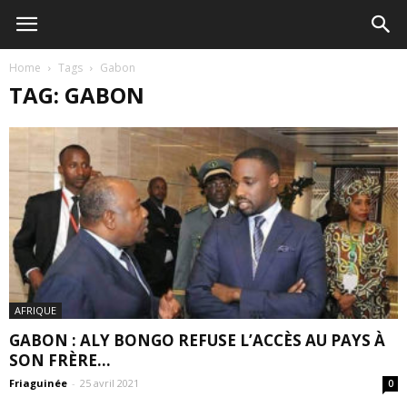
Home
Tags
Gabon
TAG: GABON
AFRIQUE
GABON : ALY BONGO REFUSE L’ACCÈS AU PAYS À
SON FRÈRE...
Friaguinée
-
25 avril 2021
0