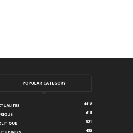
POPULAR CATEGORY
4418
CTUALITES
615
FRIQUE
521
OLITIQUE
485
AITS DIVERS