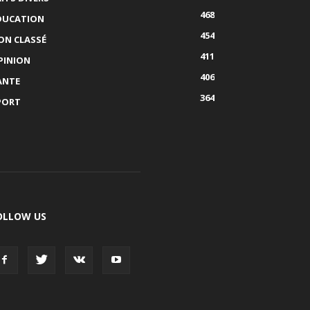
468
DUCATION
454
ON CLASSÉ
411
PINION
406
ANTE
364
PORT
OLLOW US