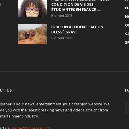
U
CONDITION DE VIE DES
E
ÉTUDIANTES EN FRANCE :...
9 janvier 2018
N
O
FRIA : UN ACCIDENT FAIT UN
BLESSÉ GRAVE
S
6 janvier 2018
S
UT US
F
paper is your news, entertainment, music fashion website. We
de you with the latest breaking news and videos straight from
ntertainment industry.
act us:
contact@yoursite.com