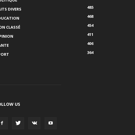
OLITIQUE
485
AITS DIVERS
468
DUCATION
454
ON CLASSÉ
411
PINION
406
ANTE
364
PORT
OLLOW US