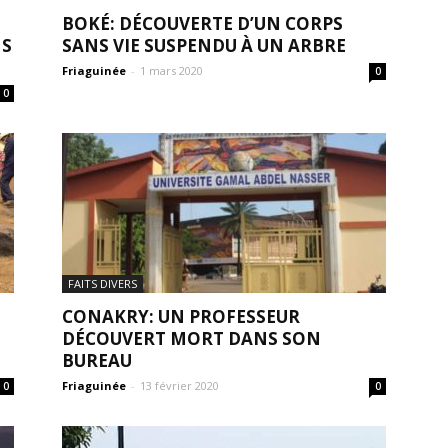
BOKÉ: DÉCOUVERTE D’UN CORPS
NS
SANS VIE SUSPENDU À UN ARBRE
Friaguinée
-
1 mars 2020
0
0
FAITS DIVERS
CONAKRY: UN PROFESSEUR
DÉCOUVERT MORT DANS SON
BUREAU
Friaguinée
-
13 février 2020
0
0