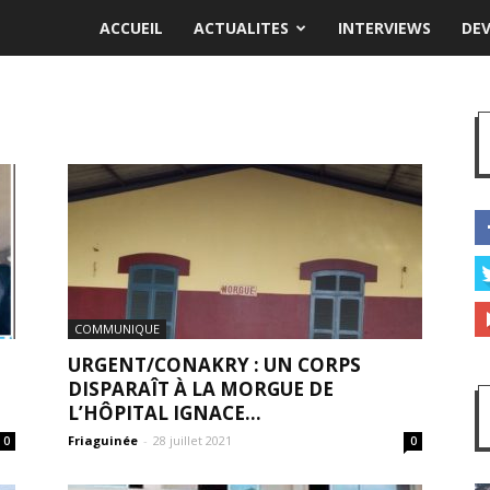
ACCUEIL
ACTUALITES
INTERVIEWS
DE
COMMUNIQUE
URGENT/CONAKRY : UN CORPS
DISPARAÎT À LA MORGUE DE
L’HÔPITAL IGNACE...
Friaguinée
-
28 juillet 2021
0
0