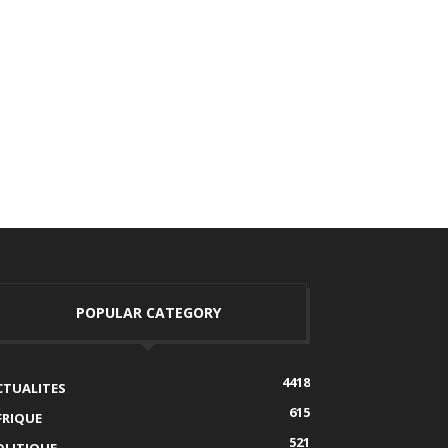
POPULAR CATEGORY
4418
CTUALITES
615
FRIQUE
521