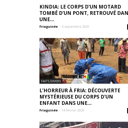
KINDIA: LE CORPS D’UN MOTARD
TOMBÉ D’UN PONT, RETROUVÉ DA
UNE...
Friaguinée
-
4 septembre 2020
FAITS DIVERS
L’HORREUR À FRIA: DÉCOUVERTE
MYSTÉRIEUSE DU CORPS D’UN
ENFANT DANS UNE...
Friaguinée
-
14 février 2020