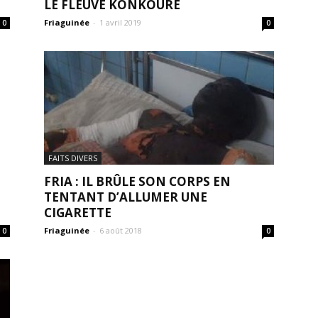
LE FLEUVE KONKOURÉ
Friaguinée
-
1 avril 2019
0
0
FAITS DIVERS
FRIA : IL BRÛLE SON CORPS EN
TENTANT D’ALLUMER UNE
CIGARETTE
Friaguinée
-
6 août 2018
0
0