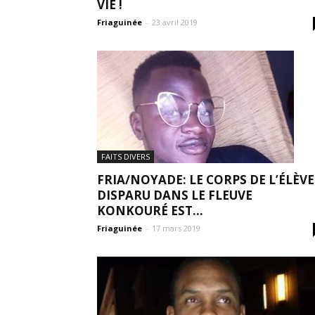
VIE !
Friaguinée
-
23 avril 2019
FAITS DIVERS
FRIA/NOYADE: LE CORPS DE L’ÉLÈVE
DISPARU DANS LE FLEUVE
KONKOURÉ EST...
Friaguinée
-
17 mars 2019