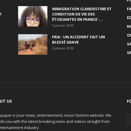
P
IMMIGRATION CLANDESTINE ET
F
U
CONDITION DE VIE DES
E
ÉTUDIANTES EN FRANCE :...
9 janvier 2018
N
O
FRIA : UN ACCIDENT FAIT UN
BLESSÉ GRAVE
S
6 janvier 2018
S
UT US
F
paper is your news, entertainment, music fashion website. We
de you with the latest breaking news and videos straight from
ntertainment industry.