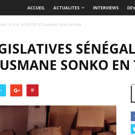
ACCUEIL
ACTUALITES
INTERVIEWS
DE
aises : A Fria, le PASTEF d’Ousmane Sonko en tête
ISLATIVES SÉNÉGALA
’OUSMANE SONKO EN 
er