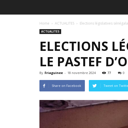
Home
ACTUALITES
Elections législatives sénégal
ACTUALITES
ELECTIONS LÉG
LE PASTEF D
By
Friaguinee
-
18 novembre 2024
77
0
Share on Facebook
Tweet on Twitt