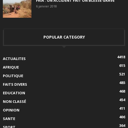
FRIA : UN ACCIDENT FAIT UN BLESSÉ GRAVE
6 janvier 2018
POPULAR CATEGORY
4418
ACTUALITES
615
AFRIQUE
521
POLITIQUE
485
FAITS DIVERS
468
EDUCATION
454
NON CLASSÉ
411
OPINION
406
SANTE
364
SPORT