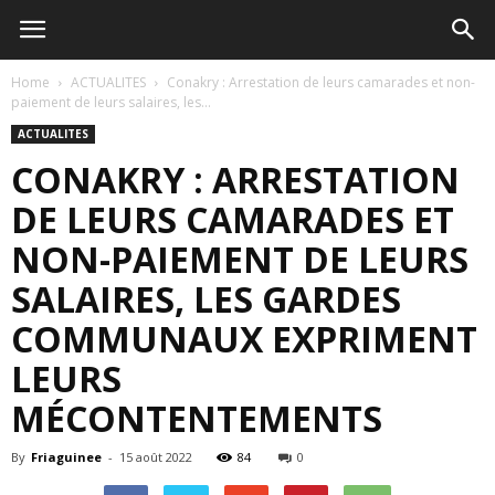
Home
ACTUALITES
Conakry : Arrestation de leurs camarades et non-
paiement de leurs salaires, les...
ACTUALITES
CONAKRY : ARRESTATION
DE LEURS CAMARADES ET
NON-PAIEMENT DE LEURS
SALAIRES, LES GARDES
COMMUNAUX EXPRIMENT
LEURS
MÉCONTENTEMENTS
By
Friaguinee
-
15 août 2022
84
0