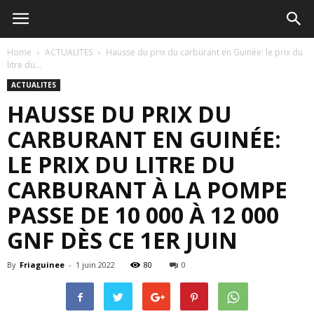
Home
ACTUALITES
Hausse du prix du carburant en Guinée: le prix du
litre du...
ACTUALITES
HAUSSE DU PRIX DU
CARBURANT EN GUINÉE:
LE PRIX DU LITRE DU
CARBURANT À LA POMPE
PASSE DE 10 000 À 12 000
GNF DÈS CE 1ER JUIN
By
Friaguinee
-
1 juin 2022
80
0