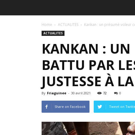
Home
ACTUALITES
Kankan : un présumé voleur co
ACTUALITES
KANKAN : UN
BATTU PAR LE
JUSTESSE À L
By
Friaguinee
-
30 avril 2021
72
0
Share on Facebook
Tweet on Twitt