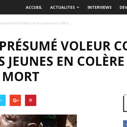
ACCUEIL
ACTUALITES
INTERVIEWS
DE
pieusement battu par les jeunes en colère...
 PRÉSUMÉ VOLEUR C
S JEUNES EN COLÈRE
A MORT
er