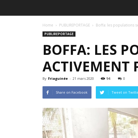
Home
PUBLIREPORTAGE
Boffa: les populations 
PUBLIREPORTAGE
BOFFA: LES P
ACTIVEMENT 
By
Friaguinée
-
21 mars 2020
94
0
Share on Facebook
Tweet on Twitt